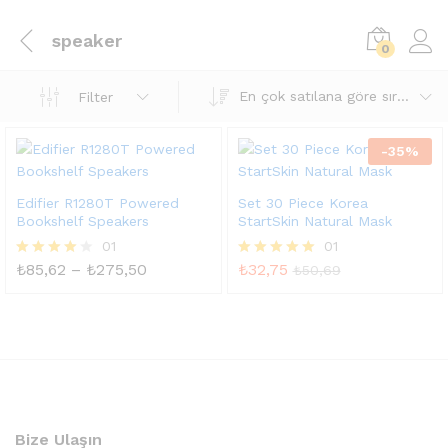
speaker
0
En çok satılana göre sırala
Filter
-
35
%
Edifier R1280T Powered
Set 30 Piece Korea
Bookshelf Speakers
StartSkin Natural Mask
01
01
Fiyat
₺
85,62
–
₺
275,50
₺
32,75
5
5 üzerinden
₺
50,69
aralığı:
üzerinden
5.00
₺85,62
4.00
oy aldı
-
oy aldı
₺275,50
Bize Ulaşın