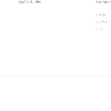
Quick Links
Compa
Gizlilik
Şartlar &
SSS