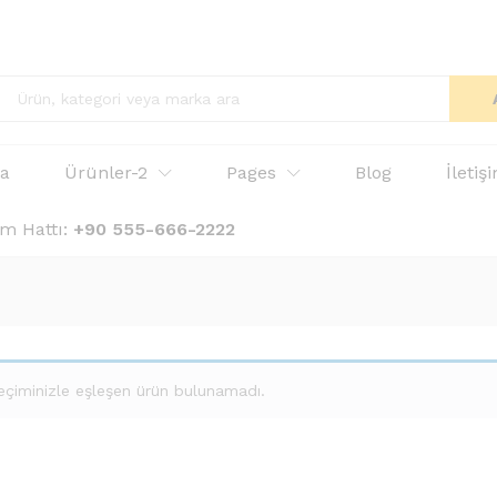
fa
Ürünler-2
Pages
Blog
İletiş
ım Hattı:
+90 555-666-2222
eçiminizle eşleşen ürün bulunamadı.