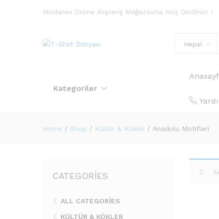
Modanex Online Alışveriş Mağazasına Hoş Geldiniz! !
Hepsi
Anasay
Kategoriler
Yard
Home
/
Shop
/
Kültür & Kökler
/
Anadolu Motifleri
S
CATEGORIES
ALL CATEGORIES
KÜLTÜR & KÖKLER