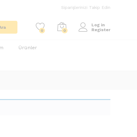
Siparişlerinizi Takip Edin
Log in
Ara
Register
0
0
im
Ürünler