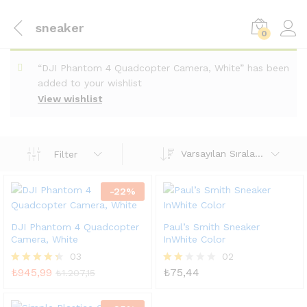
sneaker
0
“DJI Phantom 4 Quadcopter Camera, White” has been
added to your wishlist
View wishlist
Varsayılan Sıralama
Filter
-
22
%
DJI Phantom 4 Quadcopter
Paul’s Smith Sneaker
Camera, White
InWhite Color
03
02
₺
945,99
₺
75,44
5
5
₺
1.207,15
üzerinden
üzeri
4.33
nden
oy aldı
2.00