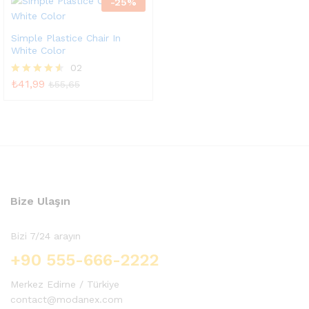
-
25
%
oy
aldı
Simple Plastice Chair In
White Color
02
₺
41,99
5
₺
55,65
üzerinden
4.50
oy aldı
Bize Ulaşın
Bizi 7/24 arayın
+90 555-666-2222
Merkez Edirne / Türkiye
contact@modanex.com