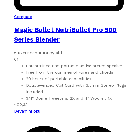
Compare
Magic Bullet NutriBullet Pro 900
Series Blender
5 üzerinden
4.00
oy aldı
01
Unrestrained and portable active stereo speaker
Free from the confines of wires and chords
20 hours of portable capabilities
Double-ended Coil Cord with 3.5mm Stereo Plugs
Included
3/4″ Dome Tweeters: 2X and 4″ Woofer: 1X
₺
92,33
Devamını oku