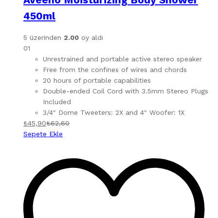
450ml
5 üzerinden
2.00
oy aldı
01
Unrestrained and portable active stereo speaker
Free from the confines of wires and chords
20 hours of portable capabilities
Double-ended Coil Cord with 3.5mm Stereo Plugs
Included
3/4″ Dome Tweeters: 2X and 4″ Woofer: 1X
₺
45,90
₺
62,60
Sepete Ekle