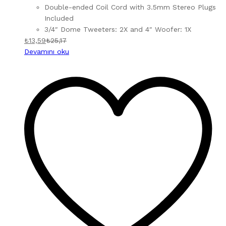
Double-ended Coil Cord with 3.5mm Stereo Plugs
Included
3/4″ Dome Tweeters: 2X and 4″ Woofer: 1X
₺
13,59
₺
25,17
Devamını oku