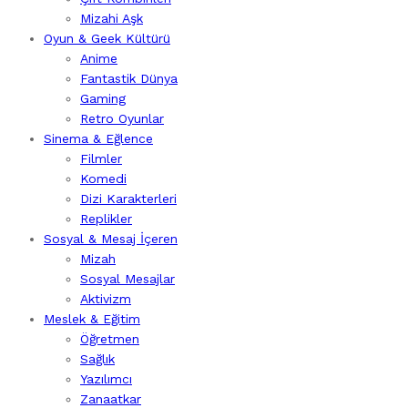
Mizahi Aşk
Oyun & Geek Kültürü
Anime
Fantastik Dünya
Gaming
Retro Oyunlar
Sinema & Eğlence
Filmler
Komedi
Dizi Karakterleri
Replikler
Sosyal & Mesaj İçeren
Mizah
Sosyal Mesajlar
Aktivizm
Meslek & Eğitim
Öğretmen
Sağlık
Yazılımcı
Zanaatkar