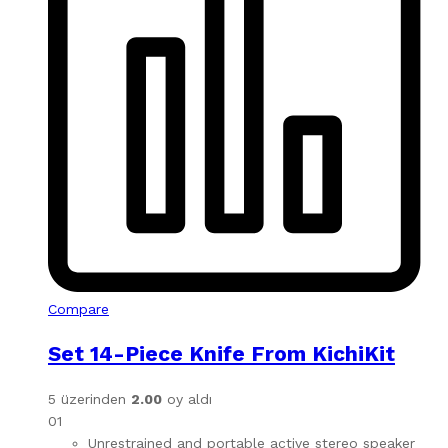
Compare
Set 14-Piece Knife From KichiKit
5 üzerinden
2.00
oy aldı
01
Unrestrained and portable active stereo speaker