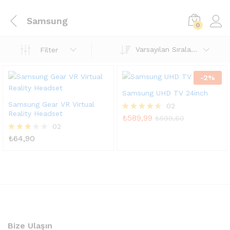
Samsung
0
Varsayılan Sıralama
Filter
-
2
%
Samsung UHD TV 24inch
Samsung Gear VR Virtual
02
Reality Headset
₺
589,99
5
₺
599,60
üzerinden
02
4.50
₺
64,90
5
oy aldı
üzerind
en
3.00
oy aldı
Bize Ulaşın