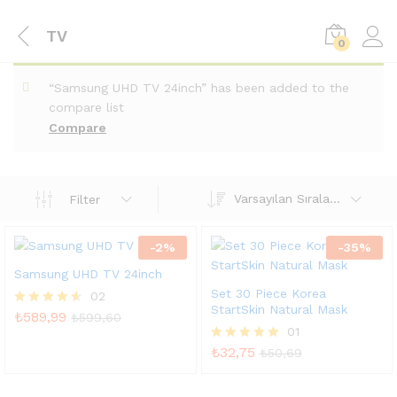
TV
0
“Samsung UHD TV 24inch” has been added to the
compare list
Compare
Varsayılan Sıralama
Filter
-
2
%
-
35
%
Samsung UHD TV 24inch
Set 30 Piece Korea
02
StartSkin Natural Mask
₺
589,99
5
₺
599,60
üzerinden
01
4.50
₺
32,75
5 üzerinden
₺
50,69
oy aldı
5.00
oy aldı