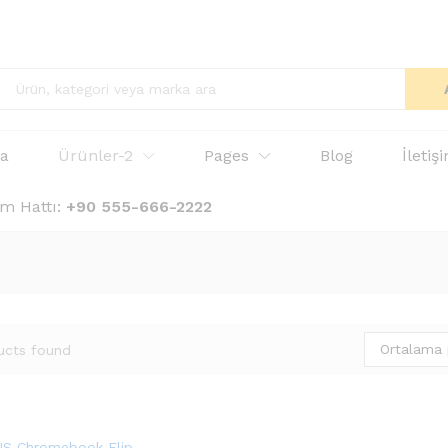
fa
Ürünler-2
Pages
Blog
İletiş
ım Hattı:
+90 555-666-2222
Ortalama 
ucts found