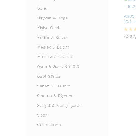
Dans
ASUS 
Hayvan & Doğa
10.2 I
Kişiye Özel
₺
322
₺
322
5
Kültür & Kökler
üzeri
4.00
Meslek & Eğitim
oy ald
Müzik & Alt Kültür
Oyun & Geek Kültürü
Özel Günler
Sanat & Tasarım
Sinema & Eğlence
Sosyal & Mesaj İçeren
Spor
Stil & Moda