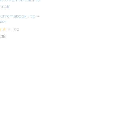
Chromebook Flip –
nch
,38
02
,38
nden
ı