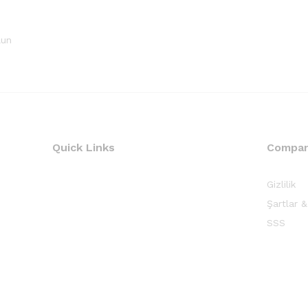
lun
Quick Links
Compa
Gizlilik
Şartlar &
SSS