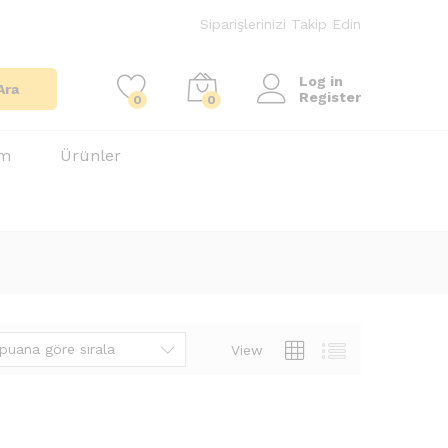
Siparişlerinizi Takip Edin
Log in
Ara
Register
0
0
im
Ürünler
puana göre sırala
View