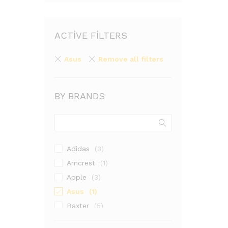
ACTIVE FILTERS
Asus
Remove all filters
BY BRANDS
Adidas
(3)
Amcrest
(1)
Apple
(3)
Asus
(1)
Baxter
(5)
Casio
(1)