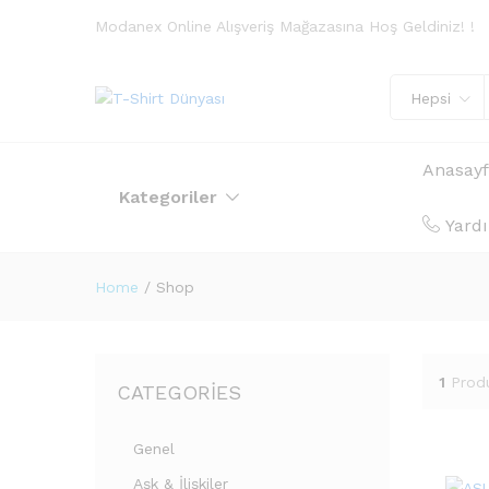
Modanex Online Alışveriş Mağazasına Hoş Geldiniz! !
Hepsi
Anasay
Kategoriler
Yard
Home
/
Shop
1
Prod
CATEGORIES
Genel
Aşk & İlişkiler