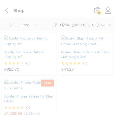
Shop
0
Fiyata göre sırala: Düşükten yükseğe
Filter
Apple Macbook Retina
Grand Slam Indoor Of Show
Display 12”
Jumping Novel
06
02
₺
822,70
₺
41,27
5
5 üzerinden
üzerinden
5.00
4.17
oy aldı
oy aldı
-
1
%
Apple iPhone Retina 6s Plus
64GB
03
₺
1.239,89
5
₺
1.250,60