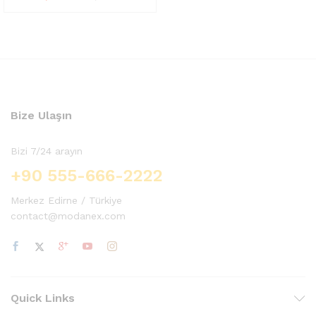
üzerinden
4.67
oy aldı
Bize Ulaşın
Bizi 7/24 arayın
+90 555-666-2222
Merkez Edirne / Türkiye
contact@modanex.com
Quick Links