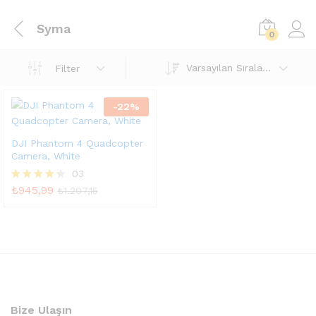
Syma
0
Varsayılan Sıralama
Filter
-
22
%
DJI Phantom 4 Quadcopter
Camera, White
03
₺
945,99
5
₺
1.207,15
üzerinden
4.33
oy aldı
Bize Ulaşın